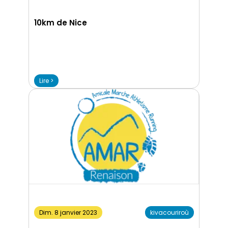
10km de Nice
Lire >
Dim. 8 janvier 2023
kivacouriroù