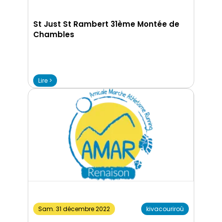
St Just St Rambert 31ème Montée de
Chambles
Lire >
Sam. 31 décembre 2022
kivacouriroù