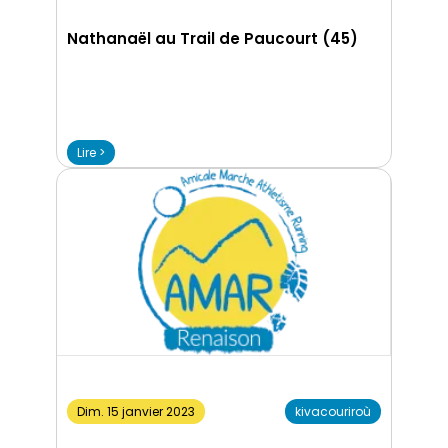
Nathanaël au Trail de Paucourt (45)
Lire >
Dim. 15 janvier 2023
kivacouriroù