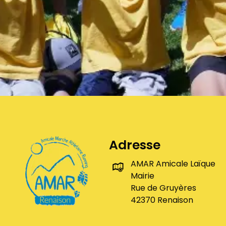
Adresse
AMAR Amicale Laïque
Mairie
Rue de Gruyères
42370 Renaison