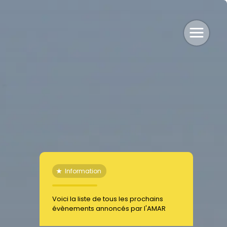
٭
Information
Voici la liste de tous les prochains
évènements annoncés par l'AMAR