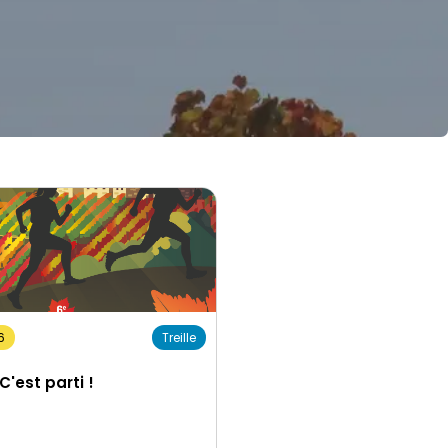
26
Treille
 C'est parti !