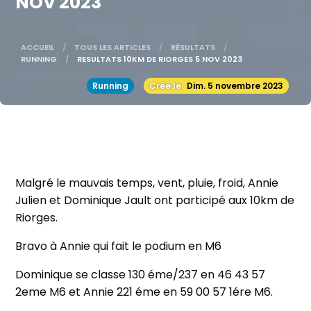
NOV 2023
ACCUEIL
TOUS LES ARTICLES
RÉSULTATS
RUNNING
ACTUELLE:
RESULTATS 10KM DE RIORGES 5 NOV 2023
Running
Créé le
Dim. 5 novembre 2023
Malgré le mauvais temps, vent, pluie, froid, Annie
Julien et Dominique Jault ont participé aux 10km de
Riorges.
Bravo à Annie qui fait le podium en M6
Dominique se classe 130 éme/237 en 46 43 57
2eme M6 et Annie 221 éme en 59 00 57 1ére M6.