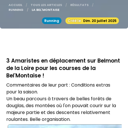
ACCUEIL
TOUS LES ARTICLES
RÉSULTATS
RUNNING
ACTUELLE:
LA BEL'MONTAISE
Running
Créé le
Dim. 20 juillet 2025
3 Amaristes en déplacement sur Belmont
de la Loire pour les courses de la
Bel'Montaise !
Commentaires de leur part : Conditions extras
pour la saison.
Un beau parcours à travers de belles forêts de
douglas, des montées où l'on pouvait courir sur la
majeure partie et des descentes relativement
roulantes. Belle organisation.